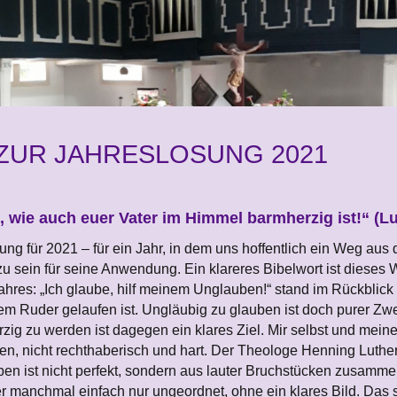
ZUR JAHRESLOSUNG 2021
 wie auch euer Vater im Himmel barmherzig ist!“ (Lu
sung für 2021 – für ein Jahr, in dem uns hoffentlich ein Weg a
f zu sein für seine Anwendung. Ein klareres Bibelwort ist dieses 
ahres: „Ich glaube, hilf meinem Unglauben!“ stand im Rückblick 
em Ruder gelaufen ist. Ungläubig zu glauben ist doch purer Zweif
rzig zu werden ist dagegen ein klares Ziel. Mir selbst und mei
en, nicht rechthaberisch und hart. Der Theologe Henning Luther
ben ist nicht perfekt, sondern aus lauter Bruchstücken zusam
r manchmal einfach nur ungeordnet, ohne ein klares Bild. Das 