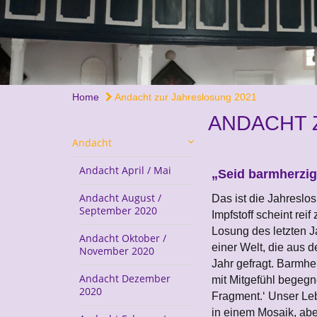
Home
Andacht zur Jahreslosung 2021
ANDACHT 
Andacht
Andacht April / Mai
„Seid barmherzig,
Andacht August /
Das ist die Jahreslo
September 2020
Impfstoff scheint rei
Losung des letzten J
Andacht Oktober /
einer Welt, die aus d
November 2020
Jahr gefragt. Barmhe
Andacht Dezember
mit Mitgefühl begegn
2020
Fragment.‘ Unser Le
in einem Mosaik, abe