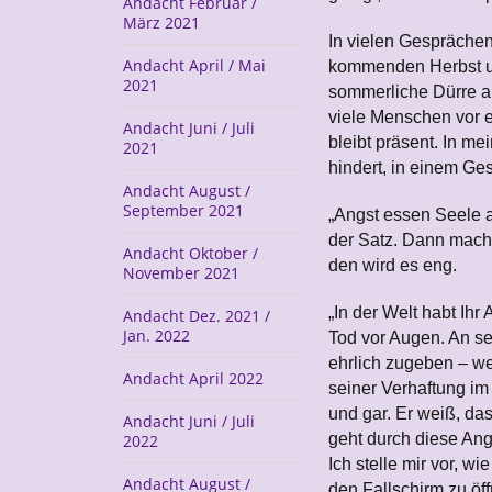
Andacht Februar /
März 2021
In vielen Gesprächen
Andacht April / Mai
kommenden Herbst und
2021
sommerliche Dürre al
viele Menschen vor e
Andacht Juni / Juli
bleibt präsent. In m
2021
hindert, in einem Ge
Andacht August /
September 2021
„Angst essen Seele 
der Satz. Dann macht
Andacht Oktober /
den wird es eng.
November 2021
„In der Welt habt Ihr
Andacht Dez. 2021 /
Jan. 2022
Tod vor Augen. An se
ehrlich zugeben – we
Andacht April 2022
seiner Verhaftung im
und gar. Er weiß, das
Andacht Juni / Juli
geht durch diese Ang
2022
Ich stelle mir vor, 
Andacht August /
den Fallschirm zu öf