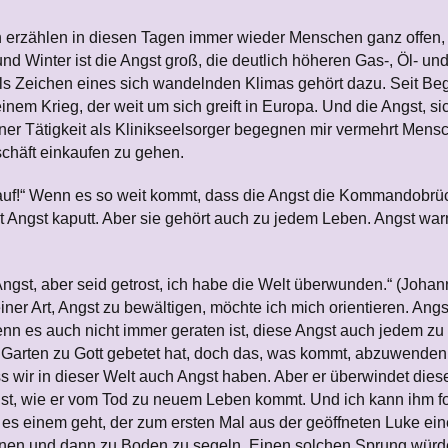
 erzählen in diesen Tagen immer wieder Menschen ganz offen, 
 Winter ist die Angst groß, die deutlich höheren Gas-, Öl- un
s Zeichen eines sich wandelnden Klimas gehört dazu. Seit Begi
inem Krieg, der weit um sich greift in Europa. Und die Angst, 
einer Tätigkeit als Klinikseelsorger begegnen mir vermehrt Mens
schäft einkaufen zu gehen.
auf!“ Wenn es so weit kommt, dass die Angst die Kommandobrü
 Angst kaputt. Aber sie gehört auch zu jedem Leben. Angst warnt
 Angst, aber seid getrost, ich habe die Welt überwunden.“ (Joha
iner Art, Angst zu bewältigen, möchte ich mich orientieren. An
nn es auch nicht immer geraten ist, diese Angst auch jedem zu z
 Garten zu Gott gebetet hat, doch das, was kommt, abzuwenden.
s wir in dieser Welt auch Angst haben. Aber er überwindet diese 
st, wie er vom Tod zu neuem Leben kommt. Und ich kann ihm fol
wie es einem geht, der zum ersten Mal aus der geöffneten Luke 
fnen und dann zu Boden zu segeln. Einen solchen Sprung würde ic