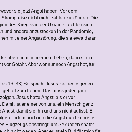
wovor sie jetzt Angst haben. Vor dem
d Strompreise nicht mehr zahlen zu können. Die
nn des Krieges in der Ukraine fürchten sich
sich und andere anzustecken in der Pandemie,
chen mit einer Angststörung, die sie etwa daran
cke übernimmt in meinem Leben, dann stimmt
 vor Gefahr. Aber wer nur noch Angst hat, für
nnes 16, 33) So spricht Jesus, seinen eigenen
gst gehört zum Leben. Das muss jeder ganz
eigen. Jesus hatte Angst, als er vor
 Damit ist er einer von uns, ein Mensch ganz
Angst, damit sie ihn und uns nicht aufisst. Er
gen, indem auch ich die Angst durchschreite.
eines Flugzeugs abspringt, um Sekunden später
h nicht wagen. Aber er ist ein Bild für mich für